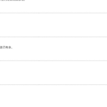
中游刃有余。
。