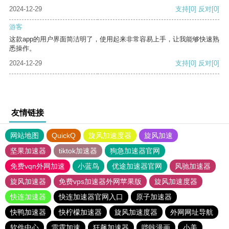
2024-12-29
支持
[0]
反对
[0]
游客
这款app的用户界面简洁明了，使用起来非常容易上手，让我能够快速熟
悉操作。
2024-12-29
支持
[0]
反对
[0]
友情链接
网站地图
QuickQ
旋风加速度器
旋风加速
坚果加速器
tiktok加速器
狗急加速器官网
免费vqn外网加速
小蓝鸟
优途加速器官网
风驰加速器
旋风加速器
免费vps加速器外网苹果版
旋风加速度器
快连加速器
快连加速器官网入口
原子加速器
快鸭加速器
快柠檬加速器
旋风加速度器
外网网址导航
软件中心
雷霆加速
狂飙加速器
哔咔漫画
小美