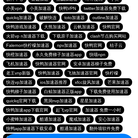
小美vpn
小美加速器
快鸭VPN
twitter加速器免费下载
quickq加速器
破解快连
toto加速器
outline加速器
快鸭游戏加速器
大熊加速器
云帆加速器
快鸭官网
火箭vp n加速器下载
下载原子加速器
clash节点购买网站
Falemon快柠檬加速器
npv加速器
快鸭官网
桔子云
快橙加速器
永久免费梯子加速器app
快喵npn
飞机加速器
快鸭加速器官网
安卓加速器梯子免费
老王vnp新版
快鸭加速器
飞驰加速器官网
快柠檬
快连vp加速器
ios加速器推荐
xfcc旋风加速
芒果加速器
快鸭梯子加速器
白鲸加速器正版app
下载免费使用加速器
quickq官网下载
黑洞nvp加速器
星星加速器
快鸭加速app下载官网
起飞vp官网
加速器 免费一小时
小蜜蜂加速器
酷通加速器
魔戒加速器
安心加速器
快鸭app加速器下载安卓
酷通加速器
翻外墙软件免费
免费跨墙软件
上ins可以用的加速器