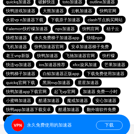
quickq加速器
破解快连
toto加速器
outline加速器
快鸭游戏加速器
大熊加速器
云帆加速器
快鸭官网
火箭vp n加速器下载
下载原子加速器
clash节点购买网站
Falemon快柠檬加速器
npv加速器
快鸭官网
桔子云
快橙加速器
永久免费梯子加速器app
快喵npn
飞机加速器
快鸭加速器官网
安卓加速器梯子免费
老王vnp新版
快鸭加速器
飞驰加速器官网
快柠檬
快连vp加速器
ios加速器推荐
xfcc旋风加速
芒果加速器
快鸭梯子加速器
白鲸加速器正版app
下载免费使用加速器
quickq官网下载
黑洞nvp加速器
星星加速器
快鸭加速app下载官网
起飞vp官网
加速器 免费一小时
小蜜蜂加速器
酷通加速器
魔戒加速器
安心加速器
快鸭app加速器下载安卓
酷通加速器
翻外墙软件免费
免费跨墙软件
上ins可以用的加速器
永久免费使用的加速器
下载