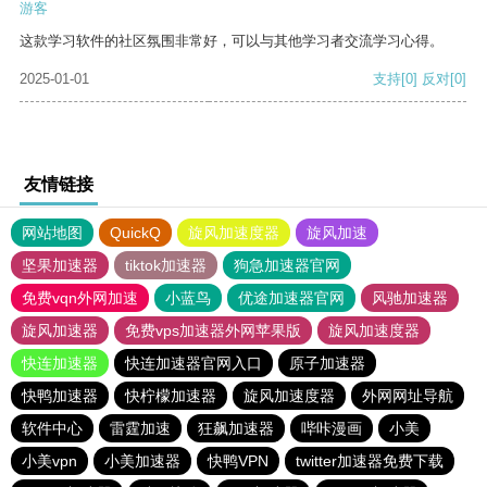
游客
这款学习软件的社区氛围非常好，可以与其他学习者交流学习心得。
2025-01-01
支持
[0]
反对
[0]
友情链接
网站地图
QuickQ
旋风加速度器
旋风加速
坚果加速器
tiktok加速器
狗急加速器官网
免费vqn外网加速
小蓝鸟
优途加速器官网
风驰加速器
旋风加速器
免费vps加速器外网苹果版
旋风加速度器
快连加速器
快连加速器官网入口
原子加速器
快鸭加速器
快柠檬加速器
旋风加速度器
外网网址导航
软件中心
雷霆加速
狂飙加速器
哔咔漫画
小美
小美vpn
小美加速器
快鸭VPN
twitter加速器免费下载