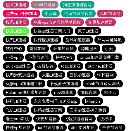
坚果加速器
tiktok加速器
狗急加速器官网
免费vqn外网加速
小蓝鸟
优途加速器官网
风驰加速器
旋风加速器
免费vps加速器外网苹果版
旋风加速度器
快连加速器
快连加速器官网入口
原子加速器
快鸭加速器
快柠檬加速器
旋风加速度器
外网网址导航
软件中心
雷霆加速
狂飙加速器
哔咔漫画
小美
小美vpn
小美加速器
快鸭VPN
twitter加速器免费下载
quickq加速器
破解快连
toto加速器
outline加速器
快鸭游戏加速器
大熊加速器
云帆加速器
快鸭官网
火箭vp n加速器下载
下载原子加速器
clash节点购买网站
Falemon快柠檬加速器
npv加速器
快鸭官网
桔子云
快橙加速器
永久免费梯子加速器app
快喵npn
飞机加速器
快鸭加速器官网
安卓加速器梯子免费
老王vnp新版
快鸭加速器
飞驰加速器官网
快柠檬
快连vp加速器
ios加速器推荐
xfcc旋风加速
芒果加速器