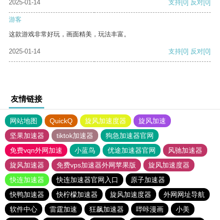
2025-01-14
支持
[0]
反对
[0]
游客
这款游戏非常好玩，画面精美，玩法丰富。
2025-01-14
支持
[0]
反对
[0]
友情链接
网站地图
QuickQ
旋风加速度器
旋风加速
坚果加速器
tiktok加速器
狗急加速器官网
免费vqn外网加速
小蓝鸟
优途加速器官网
风驰加速器
旋风加速器
免费vps加速器外网苹果版
旋风加速度器
快连加速器
快连加速器官网入口
原子加速器
快鸭加速器
快柠檬加速器
旋风加速度器
外网网址导航
软件中心
雷霆加速
狂飙加速器
哔咔漫画
小美