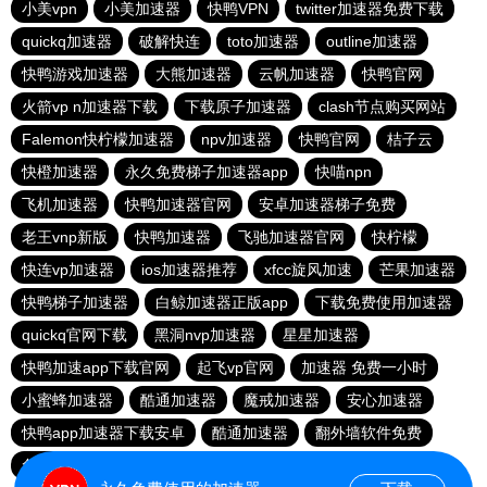
小美vpn
小美加速器
快鸭VPN
twitter加速器免费下载
quickq加速器
破解快连
toto加速器
outline加速器
快鸭游戏加速器
大熊加速器
云帆加速器
快鸭官网
火箭vp n加速器下载
下载原子加速器
clash节点购买网站
Falemon快柠檬加速器
npv加速器
快鸭官网
桔子云
快橙加速器
永久免费梯子加速器app
快喵npn
飞机加速器
快鸭加速器官网
安卓加速器梯子免费
老王vnp新版
快鸭加速器
飞驰加速器官网
快柠檬
快连vp加速器
ios加速器推荐
xfcc旋风加速
芒果加速器
快鸭梯子加速器
白鲸加速器正版app
下载免费使用加速器
quickq官网下载
黑洞nvp加速器
星星加速器
快鸭加速app下载官网
起飞vp官网
加速器 免费一小时
小蜜蜂加速器
酷通加速器
魔戒加速器
安心加速器
快鸭app加速器下载安卓
酷通加速器
翻外墙软件免费
免费跨墙软件
上ins可以用的加速器