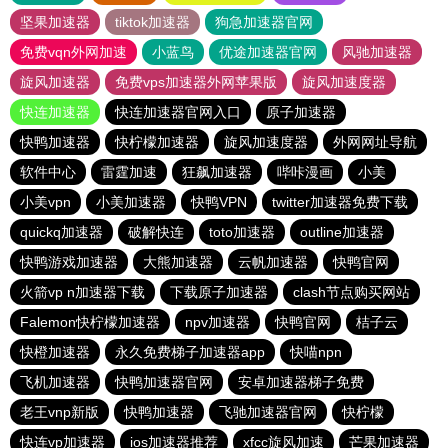
坚果加速器
tiktok加速器
狗急加速器官网
免费vqn外网加速
小蓝鸟
优途加速器官网
风驰加速器
旋风加速器
免费vps加速器外网苹果版
旋风加速度器
快连加速器
快连加速器官网入口
原子加速器
快鸭加速器
快柠檬加速器
旋风加速度器
外网网址导航
软件中心
雷霆加速
狂飙加速器
哔咔漫画
小美
小美vpn
小美加速器
快鸭VPN
twitter加速器免费下载
quickq加速器
破解快连
toto加速器
outline加速器
快鸭游戏加速器
大熊加速器
云帆加速器
快鸭官网
火箭vp n加速器下载
下载原子加速器
clash节点购买网站
Falemon快柠檬加速器
npv加速器
快鸭官网
桔子云
快橙加速器
永久免费梯子加速器app
快喵npn
飞机加速器
快鸭加速器官网
安卓加速器梯子免费
老王vnp新版
快鸭加速器
飞驰加速器官网
快柠檬
快连vp加速器
ios加速器推荐
xfcc旋风加速
芒果加速器