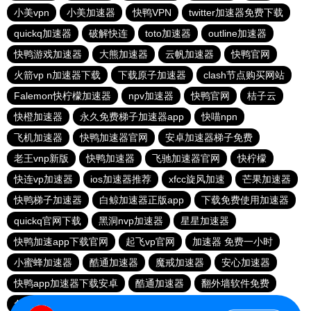
小美vpn
小美加速器
快鸭VPN
twitter加速器免费下载
quickq加速器
破解快连
toto加速器
outline加速器
快鸭游戏加速器
大熊加速器
云帆加速器
快鸭官网
火箭vp n加速器下载
下载原子加速器
clash节点购买网站
Falemon快柠檬加速器
npv加速器
快鸭官网
桔子云
快橙加速器
永久免费梯子加速器app
快喵npn
飞机加速器
快鸭加速器官网
安卓加速器梯子免费
老王vnp新版
快鸭加速器
飞驰加速器官网
快柠檬
快连vp加速器
ios加速器推荐
xfcc旋风加速
芒果加速器
快鸭梯子加速器
白鲸加速器正版app
下载免费使用加速器
quickq官网下载
黑洞nvp加速器
星星加速器
快鸭加速app下载官网
起飞vp官网
加速器 免费一小时
小蜜蜂加速器
酷通加速器
魔戒加速器
安心加速器
快鸭app加速器下载安卓
酷通加速器
翻外墙软件免费
免费跨墙软件
上ins可以用的加速器