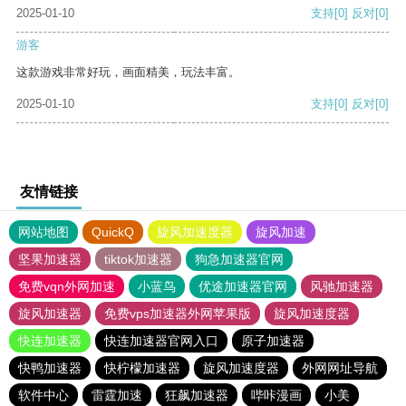
2025-01-10
支持
[0]
反对
[0]
游客
这款游戏非常好玩，画面精美，玩法丰富。
2025-01-10
支持
[0]
反对
[0]
友情链接
网站地图
QuickQ
旋风加速度器
旋风加速
坚果加速器
tiktok加速器
狗急加速器官网
免费vqn外网加速
小蓝鸟
优途加速器官网
风驰加速器
旋风加速器
免费vps加速器外网苹果版
旋风加速度器
快连加速器
快连加速器官网入口
原子加速器
快鸭加速器
快柠檬加速器
旋风加速度器
外网网址导航
软件中心
雷霆加速
狂飙加速器
哔咔漫画
小美