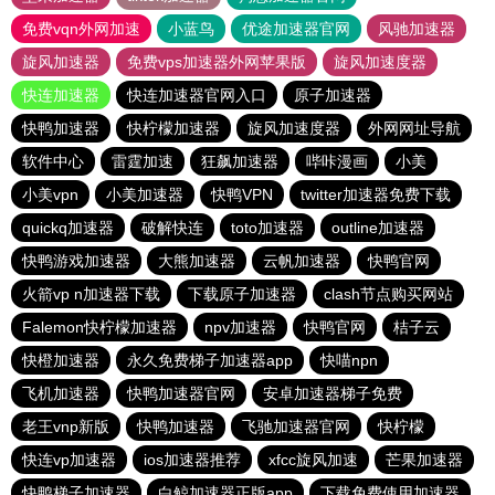
免费vqn外网加速
小蓝鸟
优途加速器官网
风驰加速器
旋风加速器
免费vps加速器外网苹果版
旋风加速度器
快连加速器
快连加速器官网入口
原子加速器
快鸭加速器
快柠檬加速器
旋风加速度器
外网网址导航
软件中心
雷霆加速
狂飙加速器
哔咔漫画
小美
小美vpn
小美加速器
快鸭VPN
twitter加速器免费下载
quickq加速器
破解快连
toto加速器
outline加速器
快鸭游戏加速器
大熊加速器
云帆加速器
快鸭官网
火箭vp n加速器下载
下载原子加速器
clash节点购买网站
Falemon快柠檬加速器
npv加速器
快鸭官网
桔子云
快橙加速器
永久免费梯子加速器app
快喵npn
飞机加速器
快鸭加速器官网
安卓加速器梯子免费
老王vnp新版
快鸭加速器
飞驰加速器官网
快柠檬
快连vp加速器
ios加速器推荐
xfcc旋风加速
芒果加速器
快鸭梯子加速器
白鲸加速器正版app
下载免费使用加速器